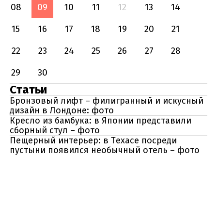
08
09
10
11
12
13
14
15
16
17
18
19
20
21
22
23
24
25
26
27
28
29
30
Статьи
Бронзовый лифт – филигранный и искусный
дизайн в Лондоне: фото
Кресло из бамбука: в Японии представили
сборный стул – фото
Пещерный интерьер: в Техасе посреди
пустыни появился необычный отель – фото