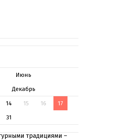
Июнь
Декабрь
14
15
16
17
31
ктурными традициями –