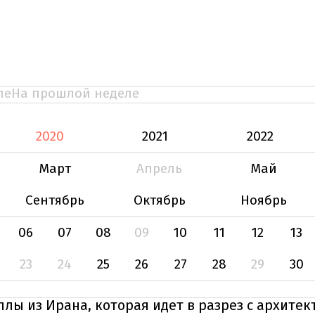
ле
На прошлой неделе
2020
2021
2022
Март
Апрель
Май
Сентябрь
Октябрь
Ноябрь
06
07
08
09
10
11
12
13
23
24
25
26
27
28
29
30
ллы из Ирана, которая идет в разрез с архите