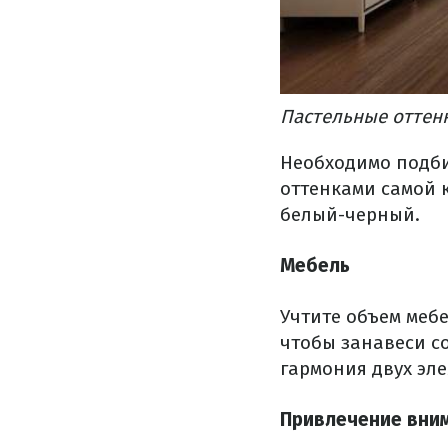
Пастельные оттенк
Необходимо подби
оттенками самой 
белый-черный.
Мебель
Учтите объем меб
чтобы занавеси со
гармония двух эл
Привлечение вни