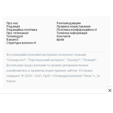
Про нас
Рекламодавцям
Редакція
Правила користування
Редакційна політика
Політика конфіденційності
Про телеканал
Технічна інформація
Телеведучі
Контакти
Вакансії
Архів
Структура власності
Всі комерційні рекламні матеріали позначені словами
"Спецпроєкт", "Партнерський матеріал", "Експерт", "Позиція".
Детальніше щодо реклами та правил цитування можна
ознайомитись в правилах користування сайтом. Усі права
захищені. © 2005—2021, ПрАТ «Телерадіокомпанія "Люкс"», 24
Канал.