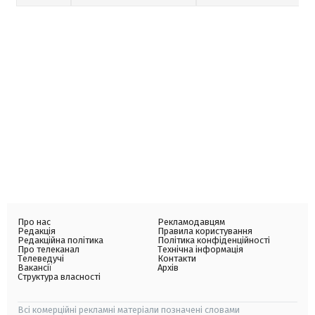
Про нас
Рекламодавцям
Редакція
Правила користування
Редакційна політика
Політика конфіденційності
Про телеканал
Технічна інформація
Телеведучі
Контакти
Вакансії
Архів
Структура власності
Всі комерційні рекламні матеріали позначені словами