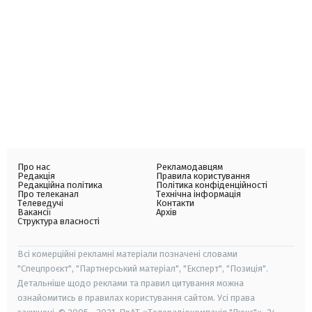
Про нас
Рекламодавцям
Редакція
Правила користування
Редакційна політика
Політика конфіденційності
Про телеканал
Технічна інформація
Телеведучі
Контакти
Вакансії
Архів
Структура власності
Всі комерційні рекламні матеріали позначені словами
"Спецпроєкт", "Партнерський матеріал", "Експерт", "Позиція".
Детальніше щодо реклами та правил цитування можна
ознайомитись в правилах користування сайтом. Усі права