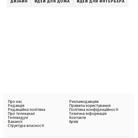
ДИЗАЙН
ИДЕИ ДЛЯ ДОМА
ИДЕИ ДЛЯ ИНТЕРЬЕРА
Про нас
Рекламодавцям
Редакція
Правила користування
Редакційна політика
Політика конфіденційності
Про телеканал
Технічна інформація
Телеведучі
Контакти
Вакансії
Архів
Структура власності