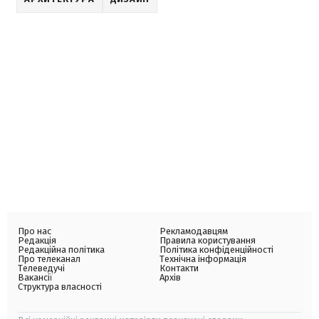
Про нас
Рекламодавцям
Редакція
Правила користування
Редакційна політика
Політика конфіденційності
Про телеканал
Технічна інформація
Телеведучі
Контакти
Вакансії
Архів
Структура власності