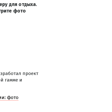
ру для отдыха.
отрите фото
зработал проект
й гамме и
ии: фото