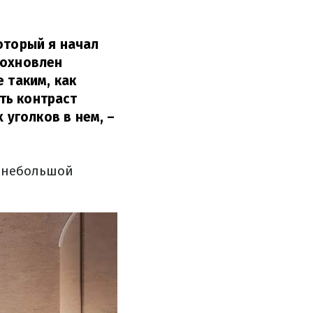
оторый я начал
дохновлен
е таким, как
ть контраст
уголков в нем, –
т небольшой