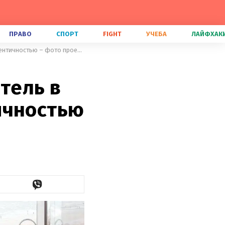
ПРАВО
СПОРТ
FIGHT
УЧЕБА
ЛАЙФХАК
Скалы, глина и море: пляжный отель в Одессе поражает своей аутентичностью – фото проекта
тель в
ичностью