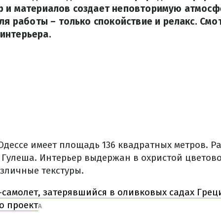
р и материалов создает неповторимую атмосфе
для работы – только спокойствие и релакс. См
интерьера.
Одессе имеет площадь 136 квадратных метров.
Ра
 Гулеша.
Интерьер выдержан в охристой цветово
различные текстуры.
-самолет, затерявшийся в оливковых садах Грец
о проект
А