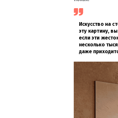
Искусство на с
эту картину, в
если эти жест
несколько тыся
даже приходитс