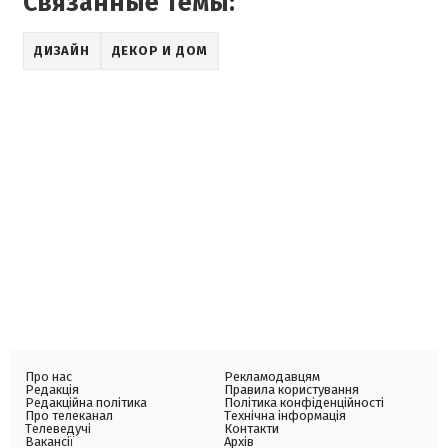
Связанные темы:
ДИЗАЙН
ДЕКОР И ДОМ
Про нас
Рекламодавцям
Редакція
Правила користування
Редакційна політика
Політика конфіденційності
Про телеканал
Технічна інформація
Телеведучі
Контакти
Вакансії
Архів