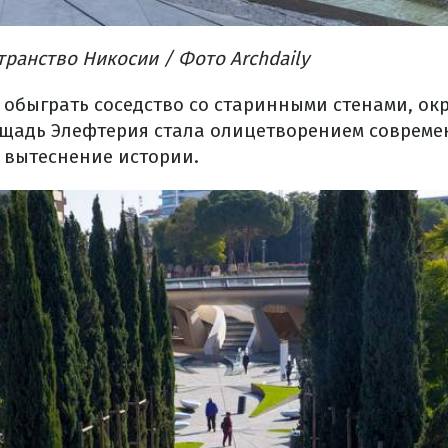
транство Никосии
/ Фото Archdaily
ь обыграть соседство со старинными стенами, о
щадь Элефтерия стала олицетворением современ
вытеснение истории.