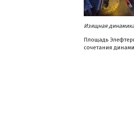
Изящная динамик
Площадь Элефтери
сочетания динами