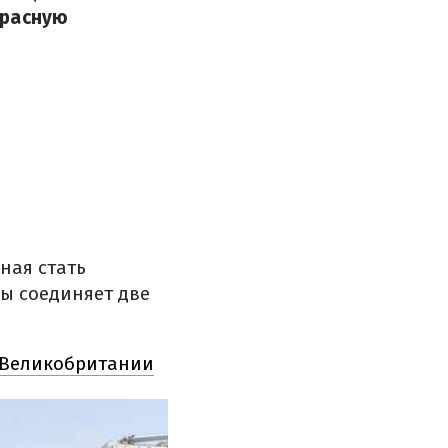
красную
ная стать
бы соединяет две
м Великобритании