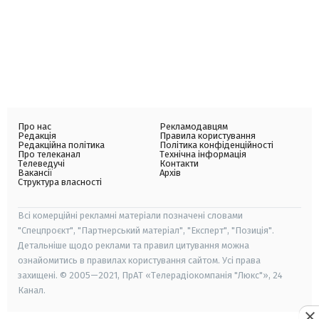
Про нас
Рекламодавцям
Редакція
Правила користування
Редакційна політика
Політика конфіденційності
Про телеканал
Технічна інформація
Телеведучі
Контакти
Вакансії
Архів
Структура власності
Всі комерційні рекламні матеріали позначені словами
"Спецпроєкт", "Партнерський матеріал", "Експерт", "Позиція".
Детальніше щодо реклами та правил цитування можна
ознайомитись в правилах користування сайтом. Усі права
захищені. © 2005—2021, ПрАТ «Телерадіокомпанія "Люкс"», 24
Канал.