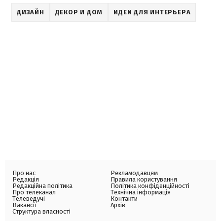
ДИЗАЙН
ДЕКОР И ДОМ
ИДЕИ ДЛЯ ИНТЕРЬЕРА
Про нас
Рекламодавцям
Редакція
Правила користування
Редакційна політика
Політика конфіденційності
Про телеканал
Технічна інформація
Телеведучі
Контакти
Вакансії
Архів
Структура власності