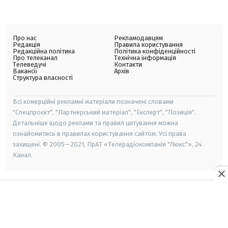
Про нас
Рекламодавцям
Редакція
Правила користування
Редакційна політика
Політика конфіденційності
Про телеканал
Технічна інформація
Телеведучі
Контакти
Вакансії
Архів
Структура власності
Всі комерційні рекламні матеріали позначені словами
"Спецпроєкт", "Партнерський матеріал", "Експерт", "Позиція".
Детальніше щодо реклами та правил цитування можна
ознайомитись в правилах користування сайтом. Усі права
захищені. © 2005—2021, ПрАТ «Телерадіокомпанія "Люкс"», 24
Канал.