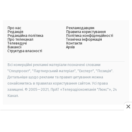
Про нас
Рекламодавцям
Редакція
Правила користування
Редакційна політика
Політика конфіденційності
Про телеканал
Технічна інформація
Телеведучі
Контакти
Вакансії
Архів
Структура власності
Всі комерційні рекламні матеріали позначені словами
"Спецпроєкт", "Партнерський матеріал", "Експерт", "Позиція".
Детальніше щодо реклами та правил цитування можна
ознайомитись в правилах користування сайтом. Усі права
захищені. © 2005—2021, ПрАТ «Телерадіокомпанія "Люкс"», 24
Канал.