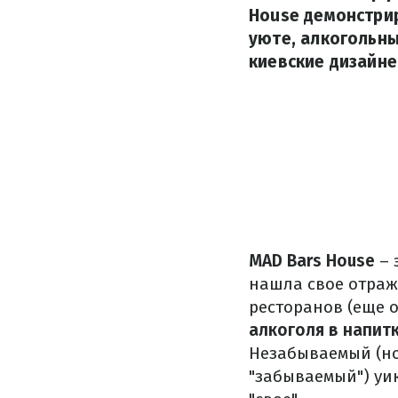
House демонстрир
уюте, алкогольны
киевские дизайне
MAD Bars House
– 
нашла свое отраж
ресторанов (еще о
алкоголя в напит
Незабываемый (но
"
забываемый
") у