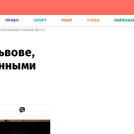
ПРАВО
СПОРТ
FIGHT
УЧЕБА
ЛАЙФХАК
бственными глазами фото
ьвове,
енными