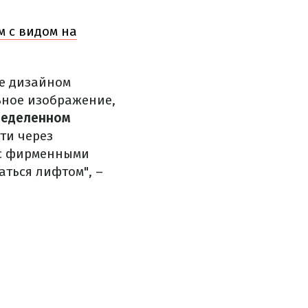
м с видом на
же дизайном
ьное изображение,
пределенном
ти через
с фирменными
ваться лифтом",
–