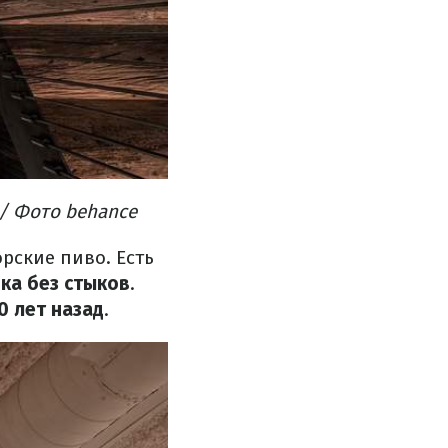
/ Фото behance
орские пиво.
Есть
ка без стыков
.
0 лет назад
.