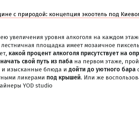
ине с природой: концепция экоотель под Киево
ею увеличения уровня алкоголя на каждом эта
 лестничная площадка имеет мозаичное пиксел
ет,
какой процент алкоголя присутствует на о
е
начать свой путь из паба
на первом этаже, прой
у и изысканные блюда и
дойти до уютного бара
стными ликерами
под крышей
. Или же воспользо
айнеры YOD studio