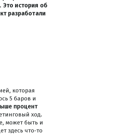
. Это история об
ект разработали
ией, которая
сь 5 баров и
выше процент
тинговый ход.
е, может быть и
ет здесь что-то