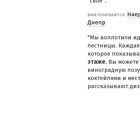
"свое".
Наед
ВАМ ПОНРАВИТСЯ
Днепр
"Мы воплотили ид
лестницы. Каждая
которое показыва
этаже
. Вы может
виноградную лоз
коктейлями и ме
рассказывают диз