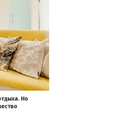
отдыха. Но
жество