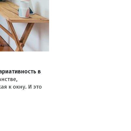
ариативность в
нстве,
я к окну. И это