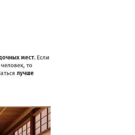
дочных мест.
Если
 человек, то
таться
лучше