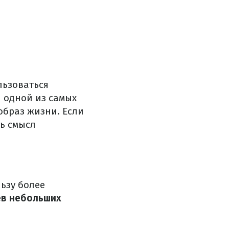
льзоваться
 одной из самых
образ жизни. Если
ть смысл
ьзу более
ев небольших