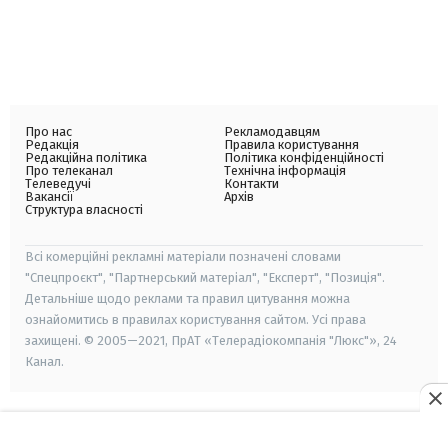
Про нас
Рекламодавцям
Редакція
Правила користування
Редакційна політика
Політика конфіденційності
Про телеканал
Технічна інформація
Телеведучі
Контакти
Вакансії
Архів
Структура власності
Всі комерційні рекламні матеріали позначені словами
"Спецпроєкт", "Партнерський матеріал", "Експерт", "Позиція".
Детальніше щодо реклами та правил цитування можна
ознайомитись в правилах користування сайтом. Усі права
захищені. © 2005—2021, ПрАТ «Телерадіокомпанія "Люкс"», 24
Канал.