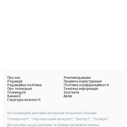
Про нас
Рекламодавцям
Редакція
Правила користування
Редакційна політика
Політика конфіденційності
Про телеканал
Технічна інформація
Телеведучі
Контакти
Вакансії
Архів
Структура власності
Всі комерційні рекламні матеріали позначені словами
"Спецпроєкт", "Партнерський матеріал", "Експерт", "Позиція".
Детальніше щодо реклами та правил цитування можна