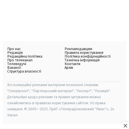
Про нас
Рекламодавцям
Редакція
Правила користування
Редакційна політика
Політика конфіденційності
Про телеканал
Технічна інформація
Телеведучі
Контакти
Вакансії
Архів
Структура власності
Всі комерційні рекламні матеріали позначені словами
"Спецпроєкт", "Партнерський матеріал", "Експерт", "Позиція".
Детальніше щодо реклами та правил цитування можна
ознайомитись в правилах користування сайтом. Усі права
захищені. © 2005—2021, ПрАТ «Телерадіокомпанія "Люкс"», 24
Канал.