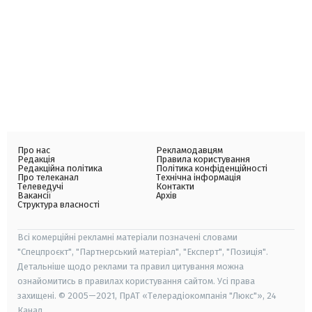
Про нас
Рекламодавцям
Редакція
Правила користування
Редакційна політика
Політика конфіденційності
Про телеканал
Технічна інформація
Телеведучі
Контакти
Вакансії
Архів
Структура власності
Всі комерційні рекламні матеріали позначені словами
"Спецпроєкт", "Партнерський матеріал", "Експерт", "Позиція".
Детальніше щодо реклами та правил цитування можна
ознайомитись в правилах користування сайтом. Усі права
захищені. © 2005—2021, ПрАТ «Телерадіокомпанія "Люкс"», 24
Канал.