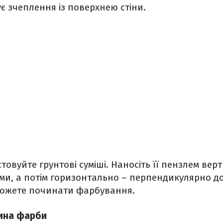
 зчеплення із поверхнею стіни.
товуйте грунтові суміші. Наносіть її пензлем вер
ми, а потім горизонтально – перпендикулярно д
можете починати фарбування.
ина фарби