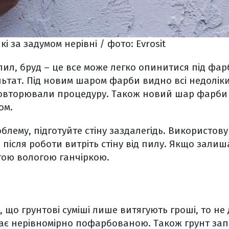
кі за задумом нерівні / фото: Evrosit
пил, бруд – це все може легко опинитися під фа
ьтат. Під новим шаром фарби видно всі недолік
 повторювали процедуру. Також новий шар фарби
ом.
лему, підготуйте стіну заздалегідь. Використову
після роботи витріть стіну від пилу. Якщо залиша
тою вологою ганчіркою.
 що грунтові суміші лише витягують гроші, то не 
ає нерівномірно пофарбованою. Також грунт зап