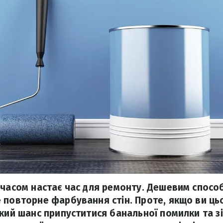
 часом настає час для ремонту. Дешевим спосо
 повторне фарбування стін. Проте, якщо ви цьо
икий шанс припуститися банальної помилки та з