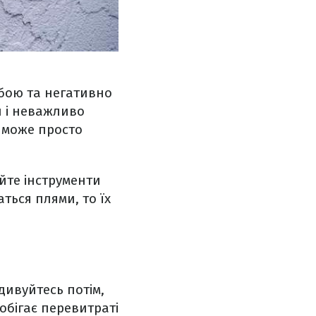
рбою та негативно
и і неважливо
 може просто
йте інструменти
ться плями, то їх
дивуйтесь потім,
обігає перевитраті