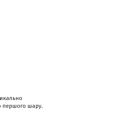
тикально
о першого шару.