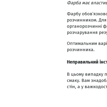
Фарба має властив
Фарбу обов’язково
розчинником. Для
органорозчинні ф
розчарування рез
Оптимальним варіа
розчинника.
Неправильний інс
В цьому випадку п
смаку. Вам знадоб
стін, а у важкодо