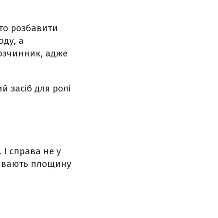
 то розбавити
ду, а
озчинник, адже
й засіб для ролі
 І справа не у
ривають площину