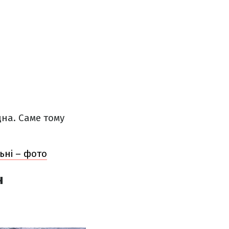
дна. Саме тому
ьні – фото
н