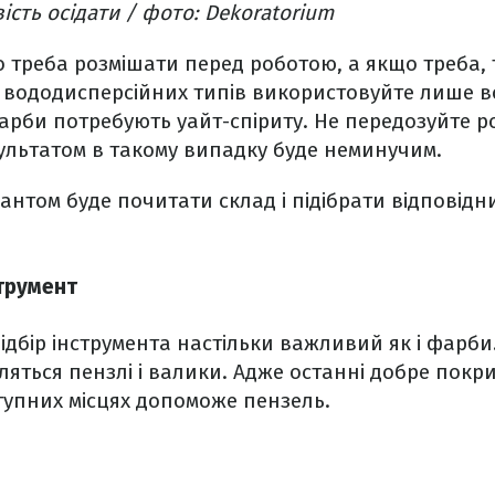
ість осідати / фото: Dekoratorium
 треба розмішати перед роботою, а якщо треба,
 вододисперсійних типів використовуйте лише во
арби потребують уайт-спіриту. Не передозуйте р
ультатом в такому випадку буде неминучим.
нтом буде почитати склад і підібрати відповідни
трумент
ідбір інструмента настільки важливий як і фарби.
ляться пензлі і валики. Адже останні добре пок
ступних місцях допоможе пензель.