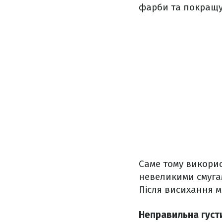
фарби та покращує
Саме тому викорис
невеликими смуга
Після висихання 
Неправильна густ