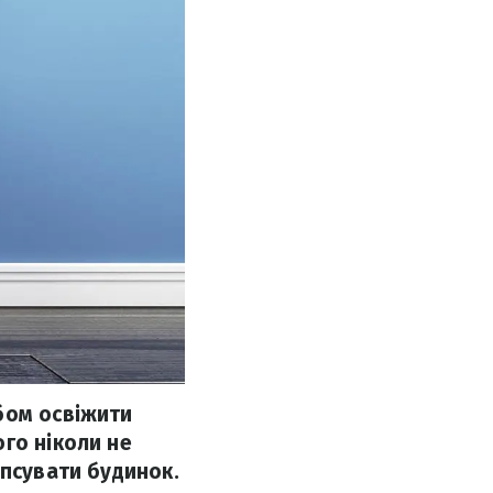
бом освіжити
го ніколи не
іпсувати будинок.