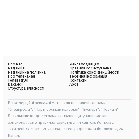
Про нас
Рекламодавцям
Редакція
Правила користування
Редакційна політика
Політика конфіденційності
Про телеканал
Технічна інформація
Телеведучі
Контакти
Вакансії
Архів
Структура власності
Всі комерційні рекламні матеріали позначені словами
"Спецпроєкт", "Партнерський матеріал", "Експерт", "Позиція".
Детальніше щодо реклами та правил цитування можна
ознайомитись в правилах користування сайтом. Усі права
захищені. © 2005—2021, ПрАТ «Телерадіокомпанія "Люкс"», 24
Канал.