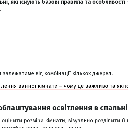
ьні, які існують базові правила та особливості 
.
 залежатиме від комбінації кількох джерел.
тлення ванної кімнати – чому це важливо та які і
облаштування освітлення в спальні
оцінити розміри кімнати, візуально розділити її 
 потрібне додаткове освітлення.