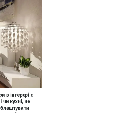
 в інтерєрі є
 чи кухні, не
 облаштувати