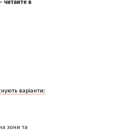
– читайте в
снують варіанти:
на зони та