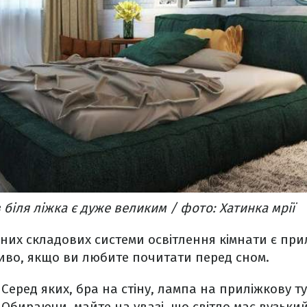
 біля ліжка є дуже великим / фото: Хатинка мрії
них складових системи освітлення кімнати є при
иво, якщо ви любите почитати перед сном.
. Серед яких, бра на стіну, лампа на приліжкову т
Обираючи, майте на увазі, що світло має вузький