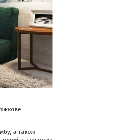
ліжкове
умбу, а також
 промінь і не може