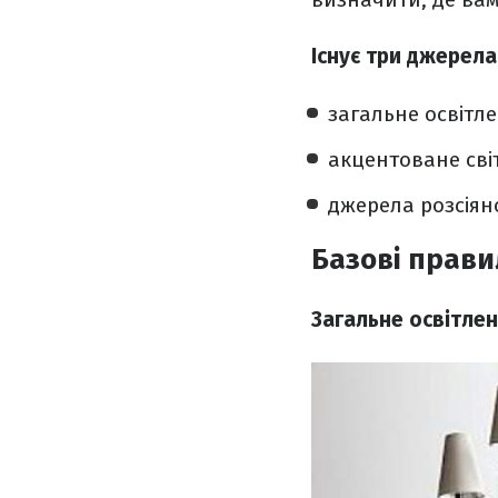
Існує три джерела
загальне освітле
акцентоване світ
джерела розсіяно
Базові прави
Загальне освітле