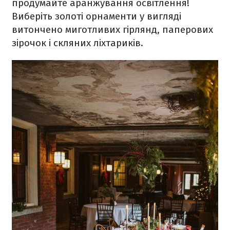
продумайте аранжування освітлення!
Виберіть золоті орнаменти у вигляді
витончено миготливих гірлянд, паперових
зірочок і скляних ліхтариків.