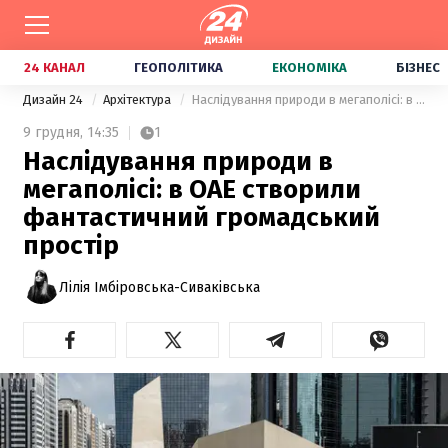
24 КАНАЛ
ГЕОПОЛІТИКА
ЕКОНОМІКА
БІЗНЕС
Дизайн 24
Архітектура
Наслідування природи в мегаполісі: в ОАЕ створили фантастичний громадський простір
9 грудня,
14:35
1
Наслідування природи в
мегаполісі: в ОАЕ створили
фантастичний громадський
простір
Лілія Імбіровська-Сиваківська