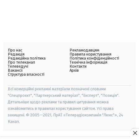
Про нас
Рекламодавцям
Редакція
Правила користування
Редакційна політика
Політика конфіденційності
Про телеканал
Технічна інформація
Телеведучі
Контакти
Вакансії
Архів
Структура власності
Всі комерційні рекламні матеріали позначені словами
"Спецпроєкт", "Партнерський матеріал", "Експерт", "Позиція".
Детальніше щодо реклами та правил цитування можна
ознайомитись в правилах користування сайтом. Усі права
захищені. © 2005—2021, ПрАТ «Телерадіокомпанія "Люкс"», 24
Канал.