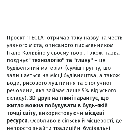
Проєкт "TECLA" отримав таку назву на честь
уявного міста, описаного письменником
Італо Кальвіно у своєму творі. Також назва
поєднує
"технологію" та "глину"
– це
будівельний матеріал (суміш ґрунту, що
залишається на місці будівництва, а також
води, рисового лушпиння та сполучної
речовини, яка займає лише 5% від усього
складу).
3D-друк на глині гарантує, що
житло можна побудувати в будь-якій
точці світу
, використовуючи
місцеві
ресурси.
Особливо в сільській місцевості, де
непросто знайти традиційні будівельні