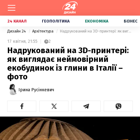
24 КАНАЛ
ГЕОПОЛІТИКА
ЕКОНОМІКА
БІЗНЕС
Дизайн 24
Архітектура
Надрукований на 3D-принтері: як виглядає неймовірний екобудинок із глини в Італії – фото
17 квітня,
21:55
2
Надрукований на 3D-принтері:
як виглядає неймовірний
екобудинок із глини в Італії –
фото
Ірина Русінкевич