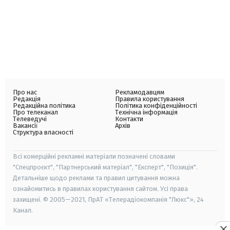
Про нас
Рекламодавцям
Редакція
Правила користування
Редакційна політика
Політика конфіденційності
Про телеканал
Технічна інформація
Телеведучі
Контакти
Вакансії
Архів
Структура власності
Всі комерційні рекламні матеріали позначені словами
"Спецпроєкт", "Партнерський матеріал", "Експерт", "Позиція".
Детальніше щодо реклами та правил цитування можна
ознайомитись в правилах користування сайтом. Усі права
захищені. © 2005—2021, ПрАТ «Телерадіокомпанія "Люкс"», 24
Канал.