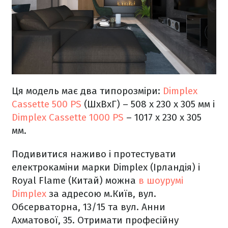
Ця модель має два типорозміри:
Dimplex
Cassette 500 PS
(ШхВхГ) – 508 x 230 x 305 мм і
Dimplex Cassette 1000 PS
– 1017 x 230 x 305
мм.
Подивитися наживо і протестувати
електрокаміни марки Dimplex (Ірландія) і
Royal Flame (Китай) можна
в шоурумі
Dimplex
за адресою м.Київ, вул.
Обсерваторна, 13/15 та вул. Анни
Ахматової, 35. Отримати професійну