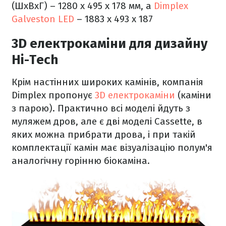
(ШхВхГ) – 1280 x 495 x 178 мм, а
Dimplex
Galveston LED
– 1883 х 493 х 187
3D електрокаміни для дизайну
Hi-Tech
Крім настінних широких камінів, компанія
Dimplex пропонує
3D електрокаміни
(каміни
з парою). Практично всі моделі йдуть з
муляжем дров, але є дві моделі Cassette, в
яких можна прибрати дрова, і при такій
комплектації камін має візуалізацію полум'я
аналогічну горінню біокаміна.