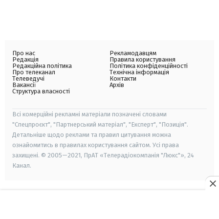
Про нас
Рекламодавцям
Редакція
Правила користування
Редакційна політика
Політика конфіденційності
Про телеканал
Технічна інформація
Телеведучі
Контакти
Вакансії
Архів
Структура власності
Всі комерційні рекламні матеріали позначені словами
"Спецпроєкт", "Партнерський матеріал", "Експерт", "Позиція".
Детальніше щодо реклами та правил цитування можна
ознайомитись в правилах користування сайтом. Усі права
захищені. © 2005—2021, ПрАТ «Телерадіокомпанія "Люкс"», 24
Канал.