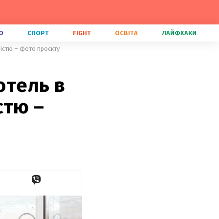
О
СПОРТ
FIGHT
ОСВІТА
ЛАЙФХАКИ
ністю – фото проєкту
отель в
стю –