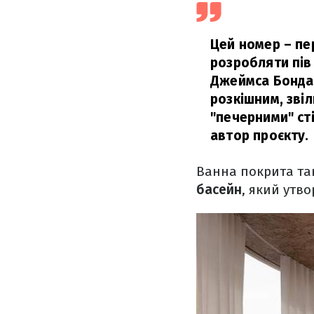
Цей номер – пе
розробляти пів
Джеймса Бонда 8
розкішним, зві
"печерними" ст
автор проєкту.
Ванна покрита так
басейн
, який утв