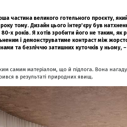
рша частина великого готельного проєкту, яки
 року тому. Дизайн цього інтер'єру був натхне
0-х років. Я хотів зробити його не таким, як р
льненим і демонструватиме контраст між жорс
інами та безліччю затишних куточків у ньому, –
им самим матеріалом, що й підлога. Вона нагад
орився в результаті природних явищ.