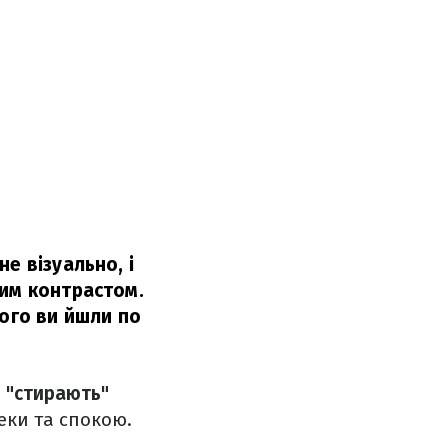
е візуально, і
ним контрастом.
ього ви йшли по
и
"стирають"
еки та спокою.