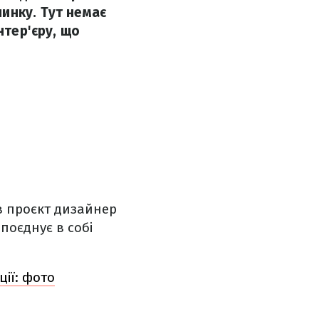
инку. Тут немає
нтер'єру, що
в проєкт дизайнер
поєднує в собі
ції: фото