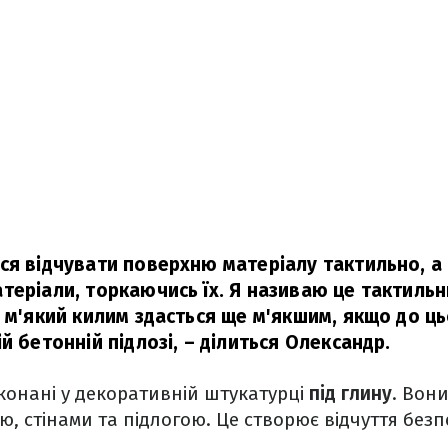
я відчувати поверхню матеріалу тактильно, а н
теріали, торкаючись їх. Я називаю це тактиль
, м'який килим здасться ще м'якшим, якщо до ц
й бетонній підлозі, – ділиться Олександр.
конані у декоративній штукатурці
під глину
. Вон
ю, стінами та підлогою. Це створює відчуття безп