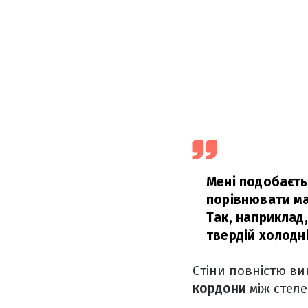
Мені подобаєтьс
порівнювати ма
Так, наприклад
твердій холодні
Стіни повністю ви
кордони
між стеле