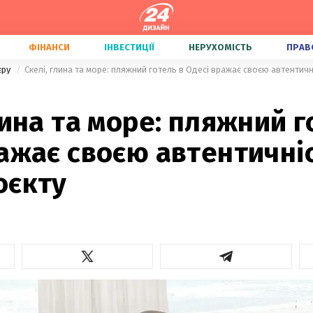
ФІНАНСИ
ІНВЕСТИЦІЇ
НЕРУХОМІСТЬ
ПРАВ
'єру
Скелі, глина та море: пляжний готель в Одесі вражає своєю автентич
лина та море: пляжний г
ажає своєю автентичні
оєкту