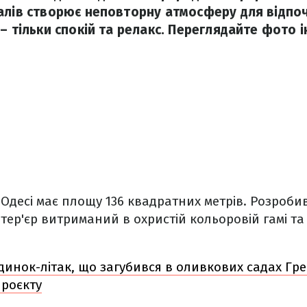
алів створює неповторну атмосферу для відпоч
– тільки спокій та релакс. Переглядайте фото і
Одесі має площу 136 квадратних метрів. Розроби
тер'єр витриманий в охристій кольоровій гамі та 
динок-літак, що загубився в оливкових садах Гре
проєкту