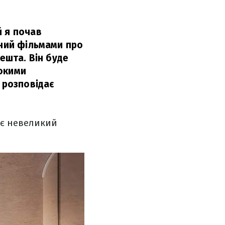
й я почав
нний фільмами про
ешта. Він буде
токими
 розповідає
ує невеликий