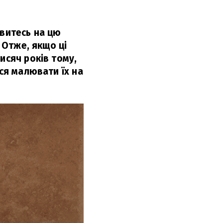
ивитесь на цю
 Отже, якщо ці
исяч років тому,
ься малювати їх на