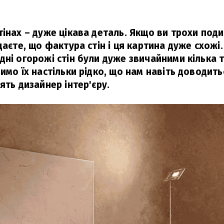
тінах – дуже цікава деталь. Якщо ви трохи под
даєте, що фактура стін і ця картина дуже схожі.
дні огорожі стін були дуже звичайними кілька т
имо їх настільки рідко, що нам навіть доводит
ять дизайнер інтер'єру.