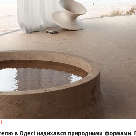
t
телю в Одесі надихався природними формами. 