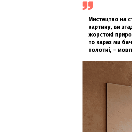
Мистецтво на с
картину, ви зга
жорстокі приро
то зараз ми бач
полотні, – мовл