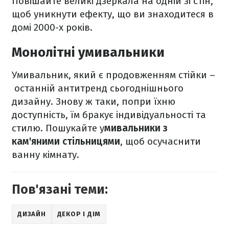
Повішайте великі дзеркала на одній зі стін,
щоб уникнути ефекту, що ви знаходитеся в
домі 2000-х років.
Монолітні умивальники
Умивальник, який є продовженням стійки –
останній антитренд сьогоднішнього
дизайну. Знову ж таки, попри їхню
доступність, їм бракує індивідуальності та
стилю. Пошукайте у
мивальники з
кам'яними стільницями
, щоб осучаснити
ванну кімнату.
Пов'язані теми:
ДИЗАЙН
ДЕКОР І ДІМ