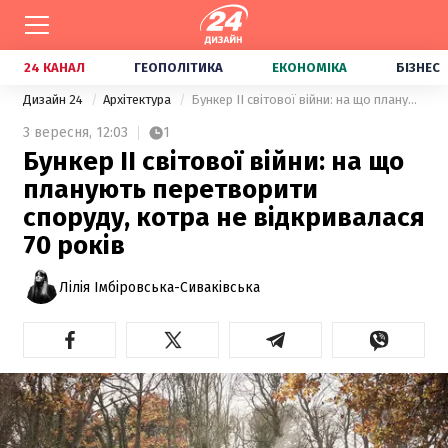
24 КАНАЛ
ГЕОПОЛІТИКА
ЕКОНОМІКА
БІЗНЕС
Дизайн 24
Архітектура
Бункер II світової війни: на що планують перетворити споруду, котра не відкривалася 70 років
3 вересня,
12:03
1
Бункер II світової війни: на що
планують перетворити
споруду, котра не відкривалася
70 років
Лілія Імбіровська-Сиваківська