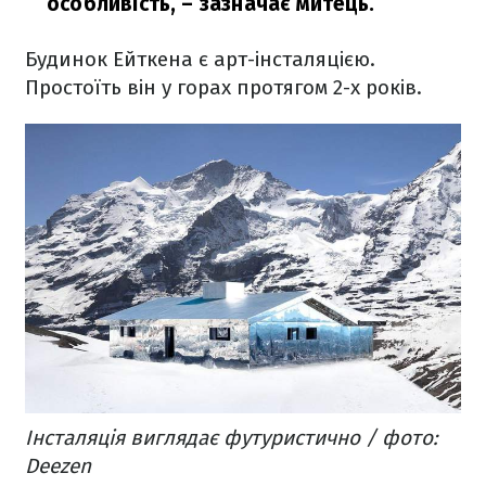
особливість,
– зазначає митець.
Будинок Ейткена є арт-інсталяцією.
Простоїть він у горах протягом 2-х років.
Інсталяція виглядає футуристично / фото:
Deezen