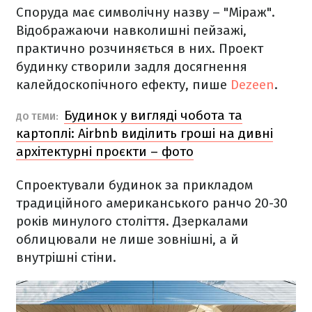
Споруда має символічну назву – "Міраж".
Відображаючи навколишні пейзажі,
практично розчиняється в них. Проект
будинку створили задля досягнення
калейдоскопічного ефекту, пише
Dezeen
.
Будинок у вигляді чобота та
ДО ТЕМИ:
картоплі: Airbnb виділить гроші на дивні
архітектурні проєкти – фото
Спроектували будинок за прикладом
традиційного американського ранчо 20-30
років минулого століття. Дзеркалами
облицювали не лише зовнішні, а й
внутрішні стіни.