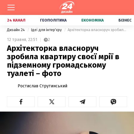
24 КАНАЛ
ГЕОПОЛІТИКА
ЕКОНОМІКА
БІЗНЕС
Дизайн 24
Ідеї для інтер'єру
Архітекторка власноруч зробила квартиру своєї мрії в підземному громадському туалеті – фото
12 травня,
22:51
2
Архітекторка власноруч
зробила квартиру своєї мрії в
підземному громадському
туалеті – фото
Ростислав Струтинський