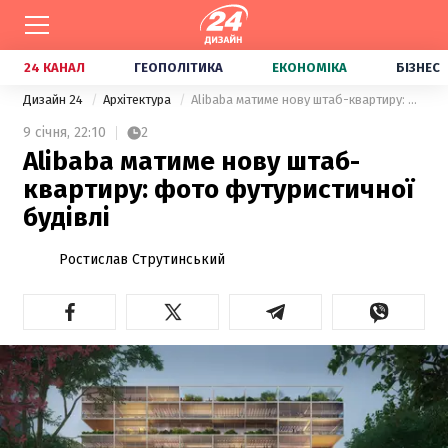
24 КАНАЛ
ГЕОПОЛІТИКА
ЕКОНОМІКА
БІЗНЕС
Дизайн 24
Архітектура
Alibaba матиме нову штаб-квартиру: фото футуристичної будівлі
9 січня,
22:10
2
Alibaba матиме нову штаб-
квартиру: фото футуристичної
будівлі
Ростислав Струтинський