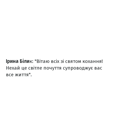
Ірина Біли
к: "Вiтаю всiх зi святом кохання!
Нехай це свiтле почуття супроводжує вас
все життя".