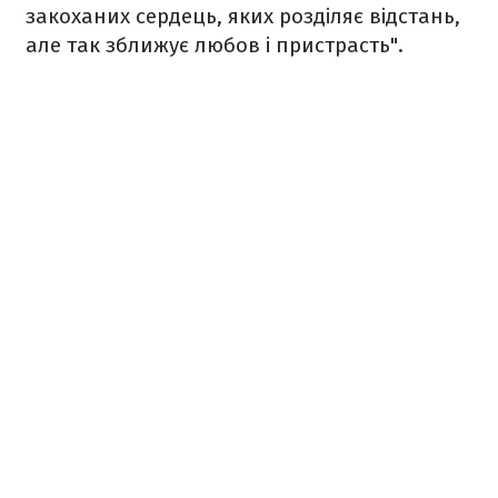
закоханих сердець, яких розділяє відстань,
але так зближує любов і пристрасть".