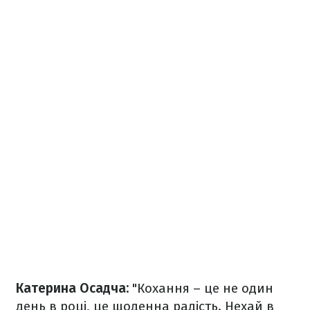
Катерина Осадча:
"Кохання – це не один
день в році, це щоденна радість. Нехай в