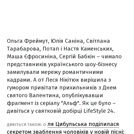
Ольга Фреймут, Юлія Саніна, Світлана
Тарабарова, Потап і Настя Каменських,
Маша Єфросиніна, Сергій Бабкін – чимало
представників українського шоу-бізнесу
замилували мережу романтичними
кадрами. А от Леся Нікітюк вирішила з
гумором привітати прихильників з Днем
святого Валентина, опублікувавши
фрагмент із серіалу "Альф". Як це було –
дивіться у святковій добірці LifeStyle 24.
ля Цибульська поділилася
ДИВІТЬСЯ ТАКОЖ: О
секретом зваблення чоловіків у новій пісні: