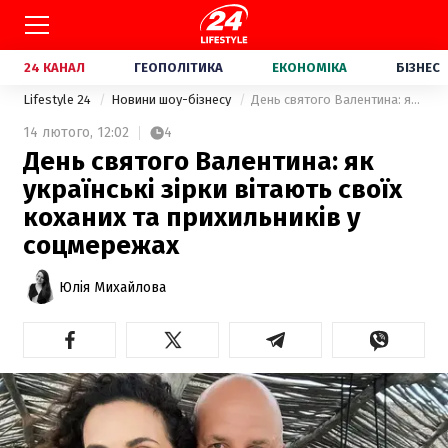
24 КАНАЛ
ГЕОПОЛІТИКА
ЕКОНОМІКА
БІЗНЕС
Lifestyle 24
Новини шоу-бізнесу
День святого Валентина: як українські зірки вітають своїх коханих та прихильників у соцмережах
14 лютого,
12:02
4
День святого Валентина: як
українські зірки вітають своїх
коханих та прихильників у
соцмережах
Юлія Михайлова