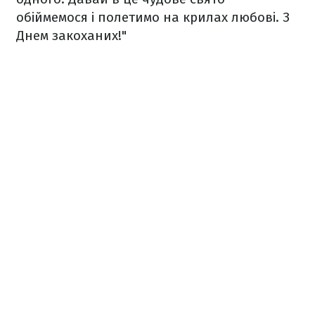
обіймемося і полетимо на крилах любові. З
Днем закоханих!"