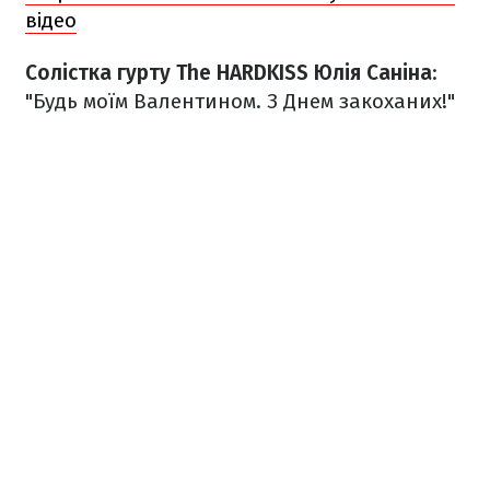
відео
Солістка гурту The HARDKISS Юлія Саніна
:
"Будь моїм Валентином. З Днем закоханих!"