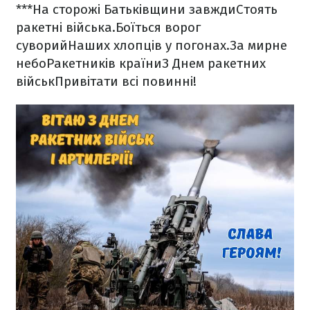
***
На сторожі Батьківщини завжди
Стоять
ракетні війська.
Боїться ворог
суворий
Наших хлопців у погонах.
За мирне
небо
Ракетників країни
З Днем ракетних
військ
Привітати всі повинні!