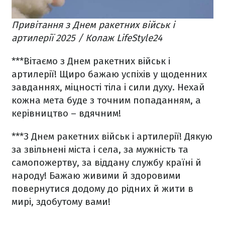
Привітання з Днем ракетних військ і
артилерії 2025 / Колаж LifeStyle24
***
Вітаємо з Днем ракетних військ і
артилерії! Щиро бажаю успіхів у щоденних
завданнях, міцності тіла і сили духу. Нехай
кожна мета буде з точним попаданням, а
керівництво – вдячним!
***
З Днем ракетних військ і артилерії! Дякую
за звільнені міста і села, за мужність та
самопожертву, за віддану службу країні й
народу! Бажаю живими й здоровими
повернутися додому до рідних й жити в
мирі, здобутому вами!