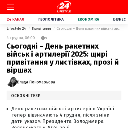
24 КАНАЛ
ГЕОПОЛІТИКА
ЕКОНОМІКА
БІЗНЕС
Lifestyle 24
Привітання
Сьогодні – День ракетних військ і артилерії 2025: щирі привітання у листівках, прозі й віршах
4 грудня,
06:00
4
Сьогодні – День ракетних
військ і артилерії 2025: щирі
привітання у листівках, прозі й
віршах
Влада Пономарьова
ОСНОВНІ ТЕЗИ
День ракетних військ і артилерії в Україні
тепер відзначають 4 грудня, після зміни
дати указом Президента Володимира
Зеленського у 2024 році.