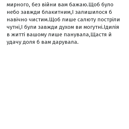
мирного, без війни вам бажаю.
Щоб було
небо завжди блакитним,
І залишилося б
навічно чистим.
Щоб лише салюту постріли
чутні,
І були завжди духом ви могутні.
Ідилія
в житті вашому лише панувала,
Щастя й
удачу доля б вам дарувала.