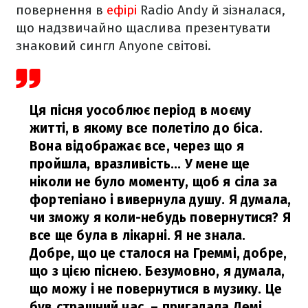
повернення в
ефірі
Radio Andy й зізналася,
що надзвичайно щаслива презентувати
знаковий сингл Anyone світові.
Ця пісня уособлює період в моєму
житті, в якому все полетіло до біса.
Вона відображає все, через що я
пройшла, вразливість... У мене ще
ніколи не було моменту, щоб я сіла за
фортепіано і вивернула душу. Я думала,
чи зможу я коли-небудь повернутися? Я
все ще була в лікарні. Я не знала.
Добре, що це сталося на Греммі, добре,
що з цією піснею. Безумовно, я думала,
що можу і не повернутися в музику. Це
був страшний час,
– пригадала Демі