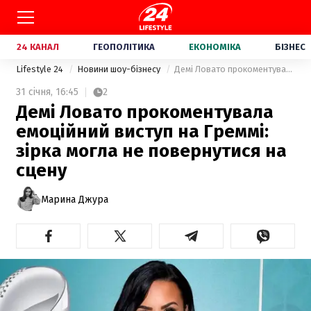
24 КАНАЛ
ГЕОПОЛІТИКА
ЕКОНОМІКА
БІЗНЕС
Lifestyle 24
Новини шоу-бізнесу
Демі Ловато прокоментувала емоційний виступ на Греммі: зірка могла не повернутися на сцену
31 січня,
16:45
2
Демі Ловато прокоментувала
емоційний виступ на Греммі:
зірка могла не повернутися на
сцену
Марина Джура