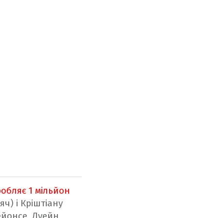
обляє 1 мільйон
ч) і Кріштіану
ейонсе, Дуейн