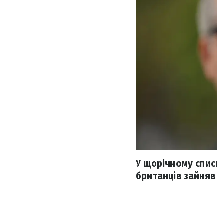
У щорічному списк
британців зайняв