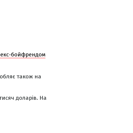
з екс-бойфрендом
робляє також на
тисяч доларів. На