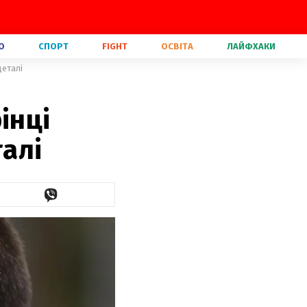
О
СПОРТ
FIGHT
ОСВІТА
ЛАЙФХАКИ
деталі
інці
талі