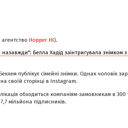
є агентство
Hopper HQ
.
 назавжди": Белла Хадід заінтригувала знімком 
Бекхем публікує сімейні знімки. Однак чоловік за
на своїй сторінці в Instagram.
блікація обходиться компаніям-замовникам в 300 
47,7 мільйона підписників.