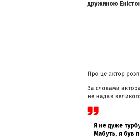
дружиною Еністон
Про це актор розп
За словами актора
не надав великого
Я не дуже турб
Мабуть, я був п