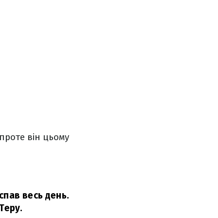
 проте він цьому
спав весь день.
Теру.