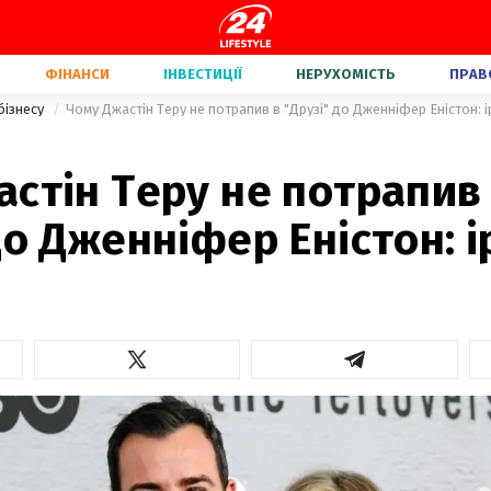
ФІНАНСИ
ІНВЕСТИЦІЇ
НЕРУХОМІСТЬ
ПРАВ
бізнесу
Чому Джастін Теру не потрапив в "Друзі" до Дженніфер Еністон: і
стін Теру не потрапив
до Дженніфер Еністон: і