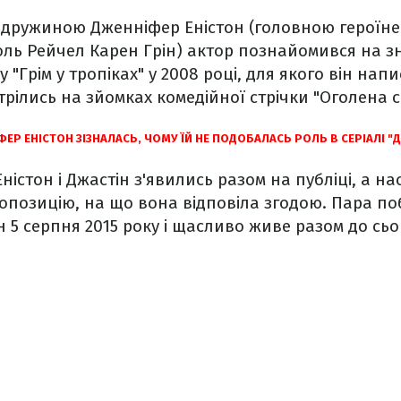
ю дружиною Дженніфер Еністон (головною героїнею
оль Рейчел Карен Грін) актор познайомився на з
"Грім у тропіках" у 2008 році, для якого він напи
трілись на зйомках комедійної стрічки "Оголена с
ЕР ЕНІСТОН ЗІЗНАЛАСЬ, ЧОМУ ЇЙ НЕ ПОДОБАЛАСЬ РОЛЬ В СЕРІАЛІ "Д
Еністон і Джастін з'явились разом на публіці, а на
опозицію, на що вона відповіла згодою. Пара по
н 5 серпня 2015 року і щасливо живе разом до сьо