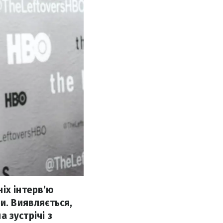
іх інтерв’ю
и. Виявляється,
а зустрічі з