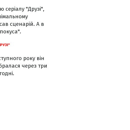
 серіалу "Друзі",
німальному
сав сценарій. А в
покуса".
РУЗІ"
ступного року він
бралася через три
годні.