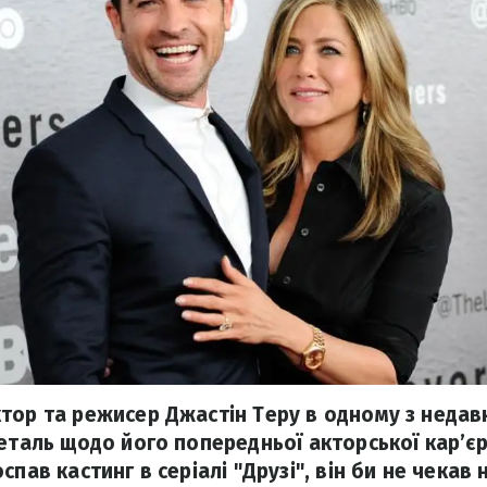
тор та режисер Джастін Теру в одному з недавн
деталь щодо його попередньої акторської кар’єр
пав кастинг в серіалі "Друзі", він би не чекав н