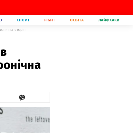
О
СПОРТ
FIGHT
ОСВІТА
ЛАЙФХАКИ
ронічна історія
 в
ронічна