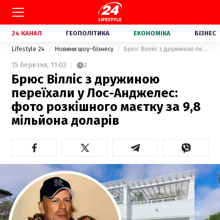
24 КАНАЛ
ГЕОПОЛІТИКА
ЕКОНОМІКА
БІЗНЕС
Lifestyle 24
Новини шоу-бізнесу
Брюс Вілліс з дружиною переїхали у Лос-Анджелес: фото розкішного маєтку за 9,8 мільйона доларів
15 березня,
11:03
2
Брюс Вілліс з дружиною
переїхали у Лос-Анджелес:
фото розкішного маєтку за 9,8
мільйона доларів