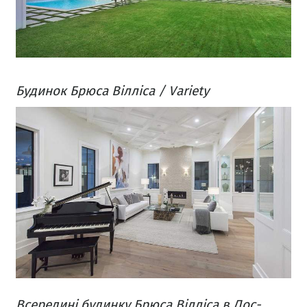
Будинок Брюса Вілліса / Variety
Всередині будинку Брюса Вілліса в Лос-