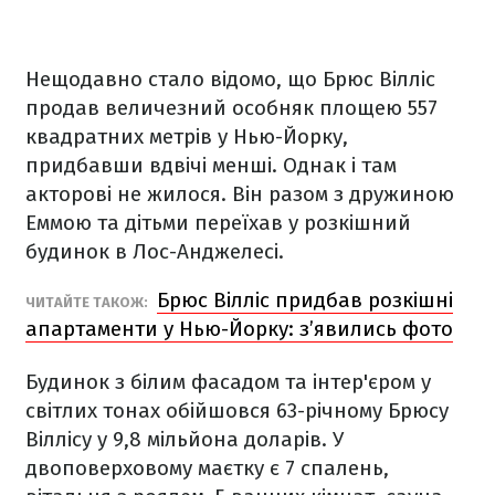
Нещодавно стало відомо, що Брюс Вілліс
продав величезний особняк площею 557
квадратних метрів у Нью-Йорку,
придбавши вдвічі менші. Однак і там
акторові не жилося. Він разом з дружиною
Еммою та дітьми переїхав у розкішний
будинок в Лос-Анджелесі.
Брюс Вілліс придбав розкішні
ЧИТАЙТЕ ТАКОЖ:
апартаменти у Нью-Йорку: з’явились фото
Будинок з білим фасадом та інтер'єром у
світлих тонах обійшовся 63-річному Брюсу
Віллісу у 9,8 мільйона доларів. У
двоповерховому маєтку є 7 спалень,