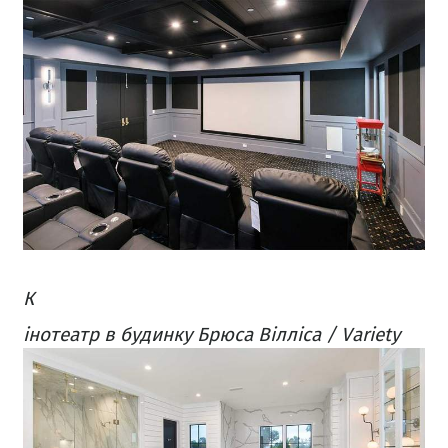
К
інотеатр в будинку Брюса Вілліса / Variety