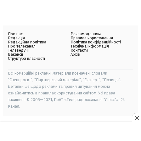
Про нас
Рекламодавцям
Редакція
Правила користування
Редакційна політика
Політика конфіденційності
Про телеканал
Технічна інформація
Телеведучі
Контакти
Вакансії
Архів
Структура власності
Всі комерційні рекламні матеріали позначені словами
"Спецпроєкт", "Партнерський матеріал", "Експерт", "Позиція".
Детальніше щодо реклами та правил цитування можна
ознайомитись в правилах користування сайтом. Усі права
захищені. © 2005—2021, ПрАТ «Телерадіокомпанія "Люкс"», 24
Канал.