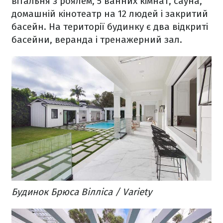
вітальня з роялем, 5 ванних кімнат, сауна,
домашній кінотеатр на 12 людей і закритий
басейн. На території будинку є два відкриті
басейни, веранда і тренажерний зал.
Будинок Брюса Вілліса / Variety