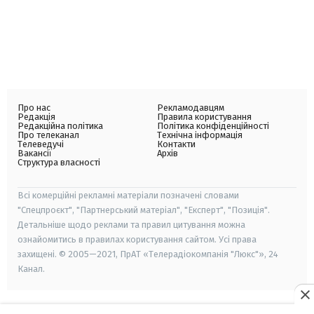
Про нас
Рекламодавцям
Редакція
Правила користування
Редакційна політика
Політика конфіденційності
Про телеканал
Технічна інформація
Телеведучі
Контакти
Вакансії
Архів
Структура власності
Всі комерційні рекламні матеріали позначені словами
"Спецпроєкт", "Партнерський матеріал", "Експерт", "Позиція".
Детальніше щодо реклами та правил цитування можна
ознайомитись в правилах користування сайтом. Усі права
захищені. © 2005—2021, ПрАТ «Телерадіокомпанія "Люкс"», 24
Канал.