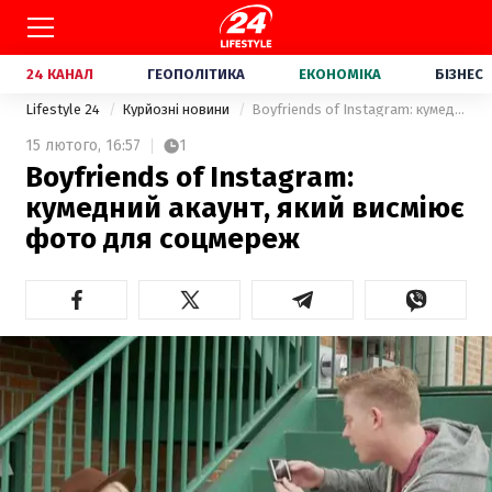
24 КАНАЛ
ГЕОПОЛІТИКА
ЕКОНОМІКА
БІЗНЕС
Lifestyle 24
Курйозні новини
Boyfriends of Instagram: кумедний акаунт, який висміює фото для соцмереж
15 лютого,
16:57
1
Boyfriends of Instagram:
кумедний акаунт, який висміює
фото для соцмереж