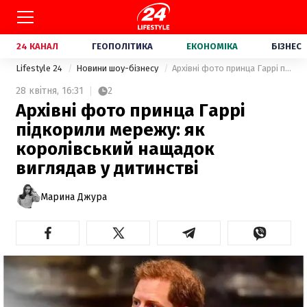
24 КАНАЛ
ГЕОПОЛІТИКА
ЕКОНОМІКА
БІЗНЕС
Lifestyle 24
Новини шоу-бізнесу
Архівні фото принца Гаррі підкорили мережу: як королівський нащадок виглядав у дитинстві
28 квітня,
16:31
2
Архівні фото принца Гаррі
підкорили мережу: як
королівський нащадок
виглядав у дитинстві
Марина Джура