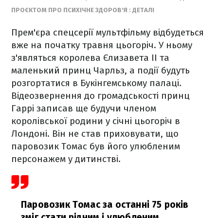
ПРОЄКТОМ ПРО ПСИХІЧНЕ ЗДОРОВ'Я : ДЕТАЛІ
Прем'єра спецсерії мультфільму відбудеться
вже на початку травня цьогоріч. У ньому
з'являться королева Єлизавета ІІ та
маленький принц Чарльз, а події будуть
розгортатися в Букінгемському палаці.
Відеозвернення до громадськості принц
Гаррі записав ще будучи членом
королівської родини у січні цьогоріч в
Лондоні. Він не став приховувати, що
паровозик Томас був його улюбленим
персонажем у дитинстві.
Паровозик Томас за останні 75 років
зміг стати рідним і улюбленим