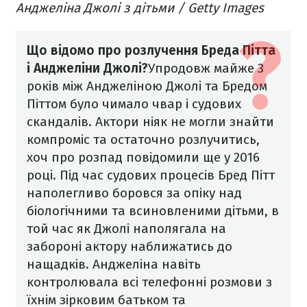
Анджеліна Джолі з дітьми / Getty Images
Що відомо про розлучення Бреда Пітта
і Анджеліни Джолі?
Упродовж майже 3
років між Анджеліною Джолі та Бредом
Піттом було чимало чвар і судових
скандалів. Актори ніяк не могли знайти
компроміс та остаточно розлучитись,
хоч про розпад повідомили ще у 2016
році.
Під час судових процесів Бред Пітт
наполегливо боровся за опіку над
біологічними та всиновленими
дітьми, в
той час як Джолі наполягала на
забороні актору наближатись до
нащадків
. Анджеліна навіть
контролювала всі телефонні розмови з
їхнім зірковим батьком та