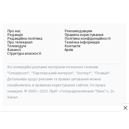
Про нас
Рекламодавцям
Редакція
Правила користування
Редакційна політика
Політика конфіденційності
Про телеканал
Технічна інформація
Телеведучі
Контакти
Вакансії
Архів
Структура власності
Всі комерційні рекламні матеріали позначені словами
"Спецпроєкт", "Партнерський матеріал", "Експерт", "Позиція".
Детальніше щодо реклами та правил цитування можна
ознайомитись в правилах користування сайтом. Усі права
захищені. © 2005—2021, ПрАТ «Телерадіокомпанія "Люкс"», 24
Канал.