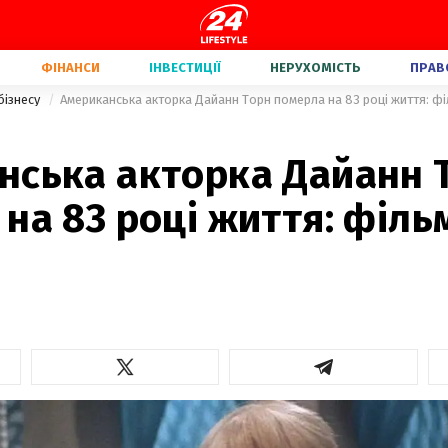
ФІНАНСИ
ІНВЕСТИЦІЇ
НЕРУХОМІСТЬ
ПРАВ
бізнесу
Американська акторка Дайанн Торн померла на 83 році життя: фі
нська акторка Дайанн 
на 83 році життя: філ