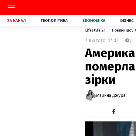
24 КАНАЛ
ГЕОПОЛІТИКА
ЕКОНОМІКА
БІЗНЕС
Lifestyle 24
Новини шоу-
7 лютого,
17:03
2
Америка
померла 
зірки
Марина Джура