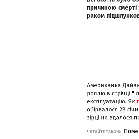
причиною смерті 
раком підшлунков
Американка Дайанн
роллю в стрічці "
експлуатацію. Як
обірвалося 28 січн
зірці не вдалося 
Помер
ЧИТАЙТЕ ТАКОЖ: