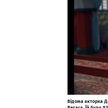
Відома акторка Да
Вегаса. Їй було 8