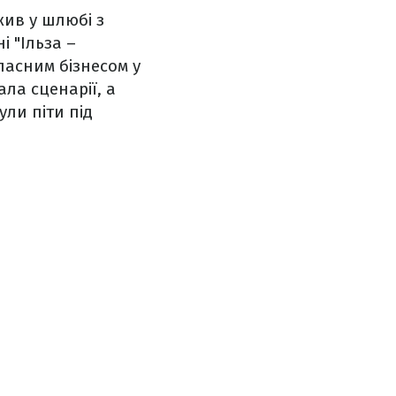
жив у шлюбі з
і "Ільза –
ласним бізнесом у
ла сценарії, а
ули піти під