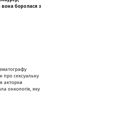
в вона боролася з
нематографу
ин про сексуальну
тя акторки
ала онкологія, яку