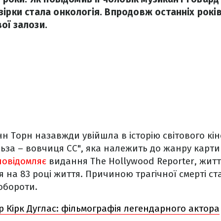
зірки стала онкологія. Впродовж останніх рокі
ої залози.
 Торн назавжди увійшла в історію світового кі
Ільза – вовчиця СС", яка належить до жанру карт
повідомляє
видання The Hollywood Reporter, жит
я на 83 році життя. Причиною трагічної смерті ст
побороти.
 Кірк Дуглас: фільмографія легендарного актора