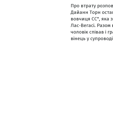
Про втрату розпов
Дайанн Торн остан
вовчиця СС", яка 
Лас-Вегасі. Разом
чоловік співав і г
вінець у супровод