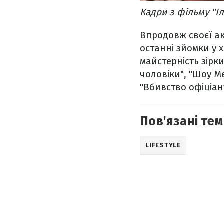
Кадри з фільму "Іл
Впродовж своєї ак
останні зйомки у 
майстерність зірки
чоловіки", "Шоу Ме
"Вбивство офіціан
Пов'язані тем
LIFESTYLE