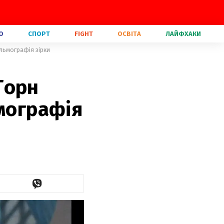
О
СПОРТ
FIGHT
ОСВІТА
ЛАЙФХАКИ
льмографія зірки
Торн
ьмографія