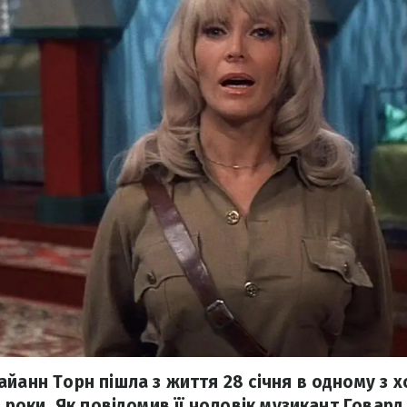
йанн Торн пішла з життя 28 січня в одному з хо
3 роки. Як повідомив її чоловік музикант Говард