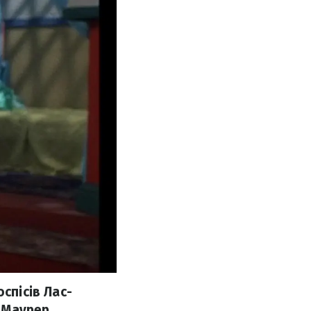
спісів Лас-
 Маурер,