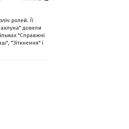
ліч ролей. Її
чаклуна" довели
фільмах "Справжні
ш", "Зіткнення" і