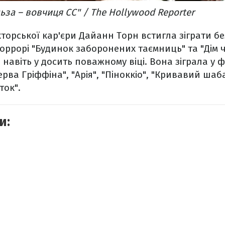
ьза – вовчиця СС" / The Hollywood Reporter
торської кар'єри Дайанн Торн встигла зіграти без
хоррорі "Будинок заборонених таємниць" та "Дім 
 навіть у досить поважному віці. Вона зіграла у 
рва Гріффіна", "Арія", "Піноккіо", "Кривавий шаба
ток".
и: