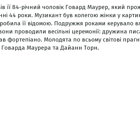
ів її 84-річний чоловік Говард Маурер, який про
ні 44 роки. Музикант був колегою жінки у картин
зробила її відомою. Подружжя роками керувало в
 вони проводили весільні церемонії: дружина писа
рав фортепіано. Молодята по всьому світові прагн
і Говарда Маурера та Дайанн Торн.