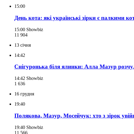
15:00
День кота: які українські зірки є палкими к
15:00
Showbiz
11 904
13 січня
14:42
Снігуронька біля ялинки: Алла Мазур розчул
14:42
Showbiz
1 636
16 грудня
19:40
Полякова, Мазур, Мосейчук: хто з зірок уві
19:40
Showbiz
11 566