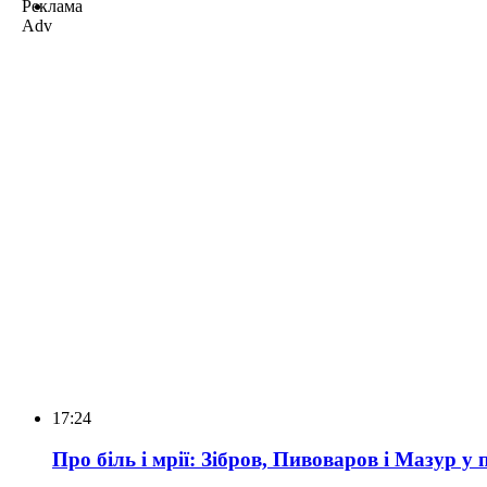
Реклама
Adv
17:24
Про біль і мрії: Зібров, Пивоваров і Мазур у