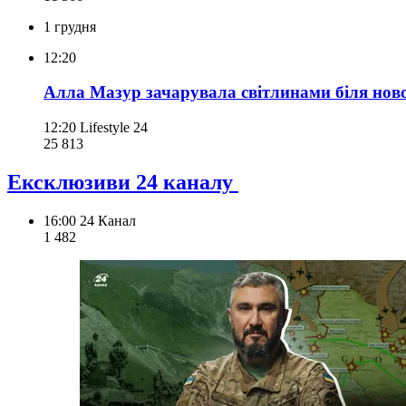
1 грудня
12:20
Алла Мазур зачарувала світлинами біля нов
12:20
Lifestyle 24
25 813
Ексклюзиви 24 каналу
16:00
24 Канал
1 482