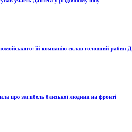
сував участь Дантеса у різдвяному шоу
ломойського: їй компанію склав головний рабин Д
ила про загибель близької людини на фронті