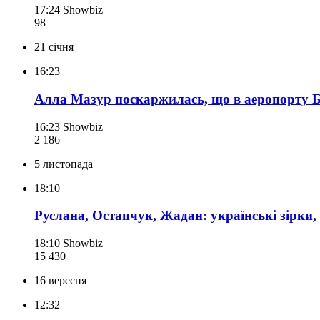
17:24
Showbiz
98
21 січня
16:23
Алла Мазур поскаржилась, що в аеропорту 
16:23
Showbiz
2 186
5 листопада
18:10
Руслана, Остапчук, Жадан: українські зірки,
18:10
Showbiz
15 430
16 вересня
12:32