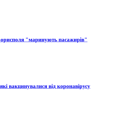
Борисполя "маринують пасажирів"
 які вакцинувалися від коронавірусу