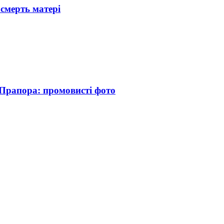
 смерть матері
 Прапора: промовисті фото