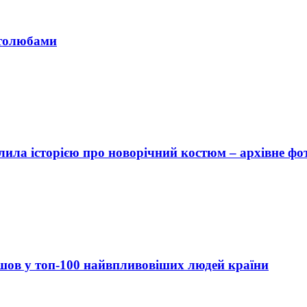
отолюбами
ила історією про новорічний костюм – архівне фо
йшов у топ-100 найвпливовіших людей країни