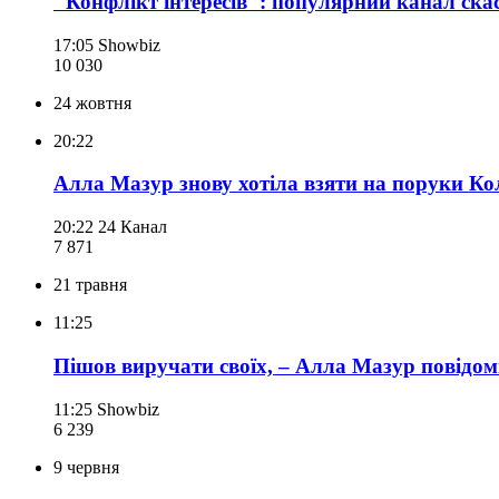
"Конфлікт інтересів": популярний канал ска
17:05
Showbiz
10 030
24 жовтня
20:22
Алла Мазур знову хотіла взяти на поруки Ко
20:22
24 Канал
7 871
21 травня
11:25
Пішов виручати своїх, – Алла Мазур повідом
11:25
Showbiz
6 239
9 червня