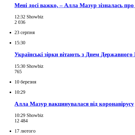
Мені досі важко, – Алла Мазур зізналась про
12:32
Showbiz
2 036
23 серпня
15:30
Українські зірки вітають з Днем Державного
15:30
Showbiz
765
10 березня
10:29
Алла Мазур вакцинувалася від коронавірусу
10:29
Showbiz
12 484
17 лютого