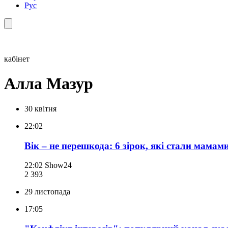
Рус
кабінет
Алла Мазур
30 квітня
22:02
Вік – не перешкода: 6 зірок, які стали мамами
22:02
Show24
2 393
29 листопада
17:05