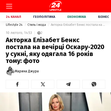
24 КАНАЛ
ГЕОПОЛІТИКА
ЕКОНОМІКА
БІЗНЕС
Lifestyle 24
Стиль і мода
Акторка Елізабет Бенкс постала на вечірці Оскару-2020 у сукні, яку одягала 16 років тому: фото
10 лютого,
14:53
2
Акторка Елізабет Бенкс
постала на вечірці Оскару-2020
у сукні, яку одягала 16 років
тому: фото
Марина Джура