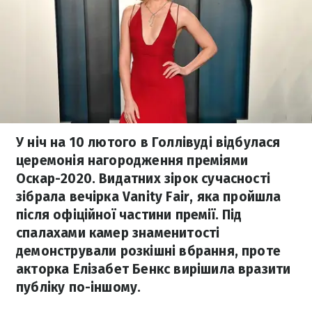
У ніч на 10 лютого в Голлівуді відбулася
церемонія нагородження преміями
Оскар-2020. Видатних зірок сучасності
зібрала вечірка Vanity Fair, яка пройшла
після офіційної частини премії. Під
спалахами камер знаменитості
демонстрували розкішні вбрання, проте
акторка Елізабет Бенкс вирішила вразити
публіку по-іншому.