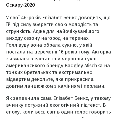
Оскару-2020
У свої 46-років Елізабет Бенкс доводить, що
їй під силу зберегти свою молодість та
стрункість. Адже для найочікуванішого
виходу сезону нагород на теренах
Голлівуду вона обрала сукню, у якій
постала на церемонії 16 років тому. Акторка
з'явилася в елегантній червоній сукні
американського бренду Badgley Mischka на
тонких бретельках та екстримально
відвертим декольте, яке прикрасила
довгим ланцюжком з камінням і перлами.
Як запевнила сама Елізабет Бенкс, у такому
вчинку потужний екологічний підтекст. В
епоху, коли весь світ в один голос говорить