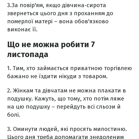
3.За повір'ям, я
кщо дівчина-сирота
звернеться цього дня з проханням до
померлої матері – вона обов'язково
виконає її.
Що не можна робити 7
листопада
1. Тим, хто займається приватною торгівлею
бажано не їздити нікуди з товаром.
2. Жінкам та дівчатам не можна плакати в
подушку. Кажуть, що тому, хто потім ляже
на цю подушку – перейдуть всі сльози й
болі.
3. Оминути людей, які просять милостиню.
Цього дня треба допомагати знедоленим