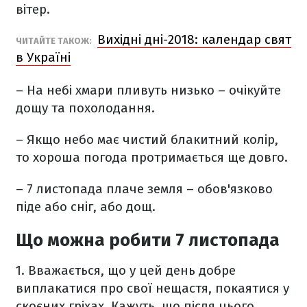
вітер.
Вихідні дні-2018: календар свят
ЧИТАЙТЕ ТАКОЖ:
в Україні
– На небі хмари пливуть низько – очікуйте
дощу та похолодання.
– Якщо небо має чистий блакитний колір,
то хороша погода протримається ще довго.
– 7 листопада плаче земля – обов'язково
піде або сніг, або дощ.
Що можна робити 7 листопада
1. Вважається, що у цей день добре
виплакатися про свої нещастя, покаятися у
скоєних гріхах. Кажуть, що після цього