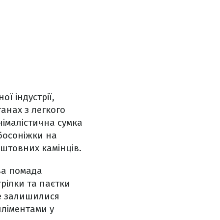
ї індустрії,
анах з легкого
німалістична сумка
 босоніжки на
оштовних камінців.
ва помада
рілки та паєтки
не залишилися
пліментами у