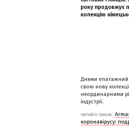
року продовжує п
колекцію німецько
Днями епатажний 
свою нову колекці
неординарними рі
індустрії.
Arman
ЧИТАЙТЕ ТАКОЖ:
коронавірусу: под