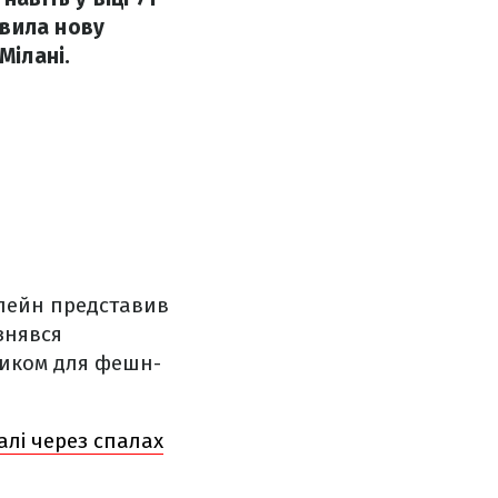
авила нову
Мілані.
Плейн представив
знявся
ликом для фешн-
алі через спалах