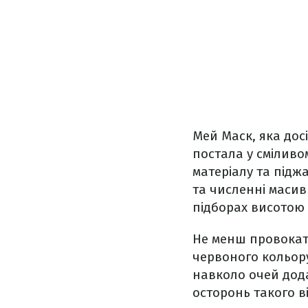
Мей Маск, яка досі
постала у сміливо
матеріалу та підж
та численні масив
підборах висотою 
Не менш провокати
червоного кольору
навколо очей дода
осторонь такого в