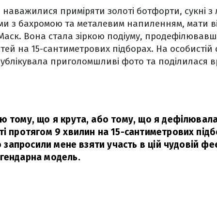
і наважилися приміряти золоті ботфорти, сукні 
ми з бахромою та металевим напиленням, мати в
Маск. Вона стала зіркою подіуму, продефілював
тей на 15-сантиметрових підборах. На особистій с
ублікувала приголомшливі фото та поділилася 
ю тому, що я крута, або тому, що я дефілюва
ті протягом 9 хвилин на 15-сантиметрових підб
що запросили мене взяти участь в цій чудовій феє
гендарна модель.