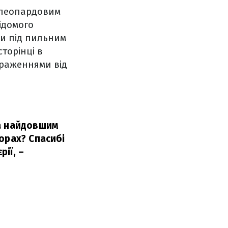
з леопардовим
ідомого
ши під пильним
торінці в
враженнями від
ла найдовшим
орах? Спасибі
рії,
–