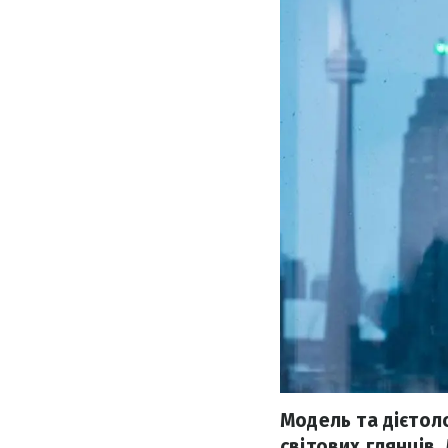
Модель та дієтол
світових глянців.