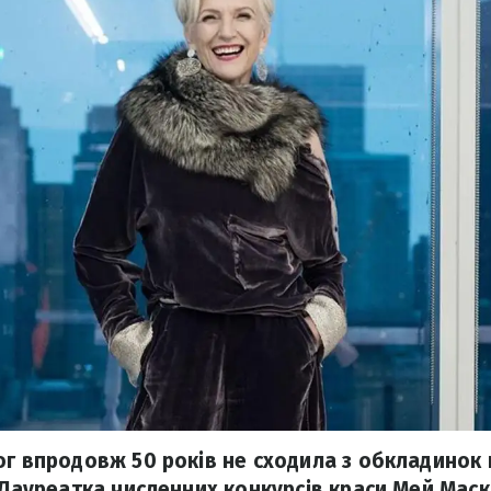
ог впродовж 50 років не сходила з обкладинок
 Лауреатка численних конкурсів краси Мей Маск н