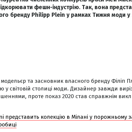
ідкорювати фешн-індустрію. Так, вона предст
го бренду Philipp Plein у рамках Тижня моди у 
модельєр та засновник власного бренду Філіп 
ю у світовій столиці моди. Дизайнер завжди вирі
шеннями, проте показ 2020 став справжнім вик
i представить колекцію в Мілані у порожньому з
робиці