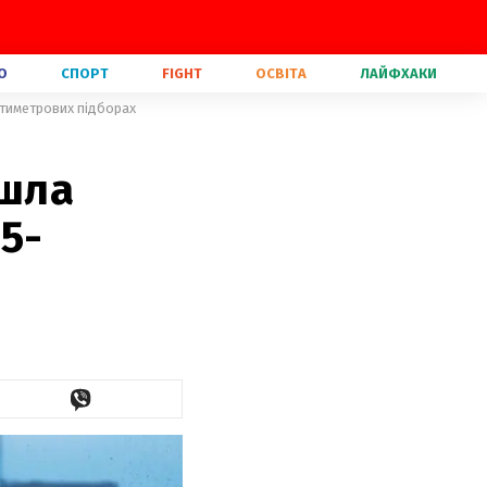
О
СПОРТ
FIGHT
ОСВІТА
ЛАЙФХАКИ
антиметрових підборах
йшла
15-