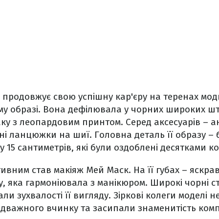
 продовжує свою успішну кар'єру на теренах модно
му образі. Вона дефілювала у чорних широких шт
аку з леопардовим принтом. Серед аксесуарів – а
ні ланцюжки на шиї. Головна деталь її образу –
у 15 сантиметрів, які були оздоблені десятками к
вним став макіяж Мей Маск. На її губах – яскра
, яка гармоніювала з манікюром. Широкі чорні ст
ли зухвалості її вигляду. Зіркові колеги моделі 
ідважного вчинку та засипали знаменитість ком