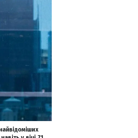
 найвідоміших
авіть у віці 71