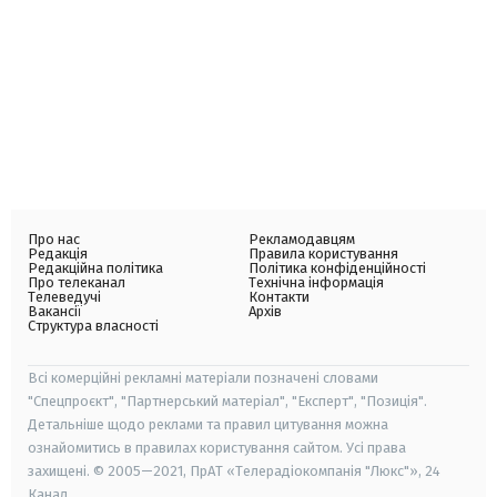
Про нас
Рекламодавцям
Редакція
Правила користування
Редакційна політика
Політика конфіденційності
Про телеканал
Технічна інформація
Телеведучі
Контакти
Вакансії
Архів
Структура власності
Всі комерційні рекламні матеріали позначені словами
"Спецпроєкт", "Партнерський матеріал", "Експерт", "Позиція".
Детальніше щодо реклами та правил цитування можна
ознайомитись в правилах користування сайтом. Усі права
захищені. © 2005—2021, ПрАТ «Телерадіокомпанія "Люкс"», 24
Канал.