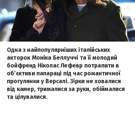
Одна з найпопулярніших італійських
акторок Моніка Беллуччі та її молодий
бойфренд Ніколас Лефевр потрапити в
об’єктиви папараці під час романтичної
прогулянки у Версалі. Зірки не ховалися
від камер, трималися за руки, обіймалися
та цілувалися.